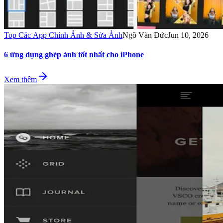
Top Các App Chỉnh Ảnh & Sửa Ảnh
Ngô Văn Đức
Jun 10, 2026
6 ứng dụng ghép ảnh tốt nhất cho iPhone
Xem thêm