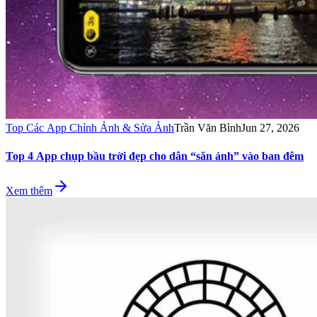
Top Các App Chỉnh Ảnh & Sửa Ảnh
Trần Văn Bình
Jun 27, 2026
Top 4 App chụp bầu trời đẹp cho dân “săn ảnh” vào ban đêm
Xem thêm