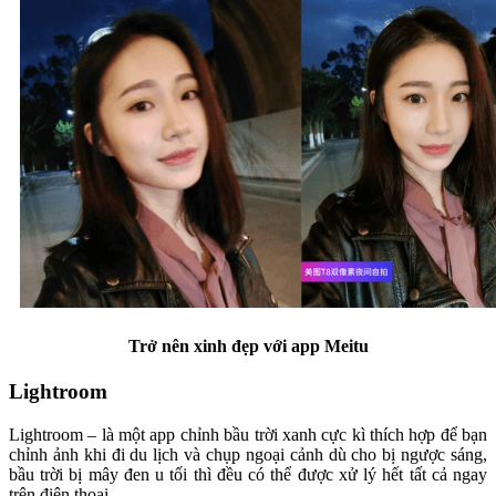
Trở nên xinh đẹp với app Meitu
Lightroom
Lightroom – là một app chỉnh bầu trời xanh cực kì thích hợp để bạn
chỉnh ảnh khi đi du lịch và chụp ngoại cảnh dù cho bị ngược sáng,
bầu trời bị mây đen u tối thì đều có thể được xử lý hết tất cả ngay
trên điện thoại.