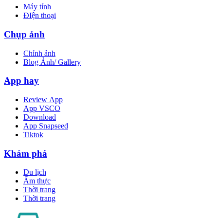
Máy tính
ĐIện thoại
Chụp ảnh
Chỉnh ảnh
Blog Ảnh/ Gallery
App hay
Review App
App VSCO
Download
App Snapseed
Tiktok
Khám phá
Du lịch
Ẩm thực
Thời trang
Thời trang