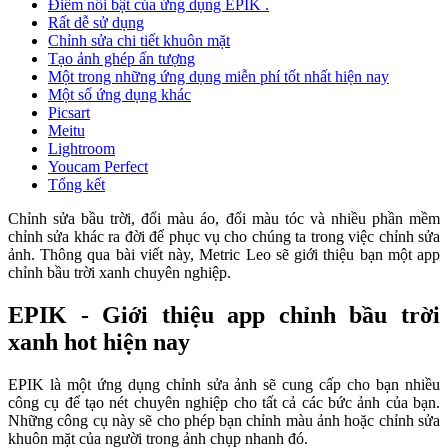
Điểm nổi bật của ứng dụng EPIK .
Rất dễ sử dụng
Chỉnh sửa chi tiết khuôn mặt
Tạo ảnh ghép ấn tượng
Một trong những ứng dụng miễn phí tốt nhất hiện nay
Một số ứng dụng khác
Picsart
Meitu
Lightroom
Youcam Perfect
Tổng kết
Chỉnh sửa bầu trời, đổi màu áo, đổi màu tóc và nhiều phần mềm
chỉnh sửa khác ra đời để phục vụ cho chúng ta trong việc chỉnh sửa
ảnh. Thông qua bài viết này, Metric Leo sẽ giới thiệu bạn một app
chỉnh bầu trời xanh chuyên nghiệp.
EPIK - Giới thiệu app chỉnh bầu trời
xanh hot hiện nay
EPIK là một ứng dụng chỉnh sửa ảnh sẽ cung cấp cho bạn nhiều
công cụ để tạo nét chuyên nghiệp cho tất cả các bức ảnh của bạn.
Những công cụ này sẽ cho phép bạn chỉnh màu ảnh hoặc chỉnh sửa
khuôn mặt của người trong ảnh chụp nhanh đó.