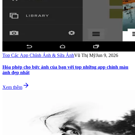
Top Các App Chỉnh Ảnh & Sửa Ảnh
Vũ Thị Mỹ
Jun 9, 2026
Hóa phép cho bức ảnh của bạn với top những app chỉnh màu
ảnh đẹp nhất
Xem thêm