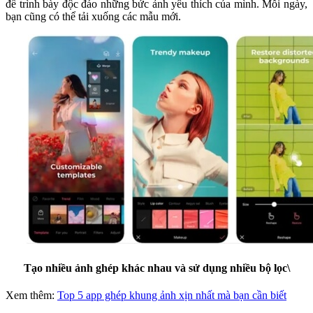
để trình bày độc đáo những bức ảnh yêu thích của mình. Mỗi ngày,
bạn cũng có thể tải xuống các mẫu mới.
Tạo nhiều ảnh ghép khác nhau và sử dụng nhiều bộ lọc\
Xem thêm:
Top 5 app ghép khung ảnh xịn nhất mà bạn cần biết