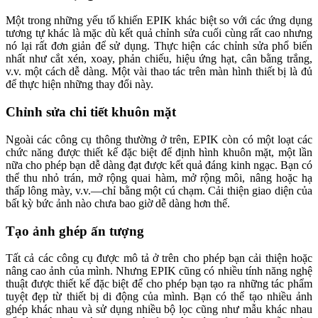
Một trong những yếu tố khiến EPIK khác biệt so với các ứng dụng
tương tự khác là mặc dù kết quả chỉnh sửa cuối cùng rất cao nhưng
nó lại rất đơn giản để sử dụng. Thực hiện các chỉnh sửa phổ biến
nhất như cắt xén, xoay, phản chiếu, hiệu ứng hạt, cân bằng trắng,
v.v. một cách dễ dàng. Một vài thao tác trên màn hình thiết bị là đủ
để thực hiện những thay đổi này.
Chỉnh sửa chi tiết khuôn mặt
Ngoài các công cụ thông thường ở trên, EPIK còn có một loạt các
chức năng được thiết kế đặc biệt để định hình khuôn mặt, một lần
nữa cho phép bạn dễ dàng đạt được kết quả đáng kinh ngạc. Bạn có
thể thu nhỏ trán, mở rộng quai hàm, mở rộng môi, nâng hoặc hạ
thấp lông mày, v.v.—chỉ bằng một cú chạm. Cải thiện giao diện của
bất kỳ bức ảnh nào chưa bao giờ dễ dàng hơn thế.
Tạo ảnh ghép ấn tượng
Tất cả các công cụ được mô tả ở trên cho phép bạn cải thiện hoặc
nâng cao ảnh của mình. Nhưng EPIK cũng có nhiều tính năng nghệ
thuật được thiết kế đặc biệt để cho phép bạn tạo ra những tác phẩm
tuyệt đẹp từ thiết bị di động của mình. Bạn có thể tạo nhiều ảnh
ghép khác nhau và sử dụng nhiều bộ lọc cũng như mẫu khác nhau