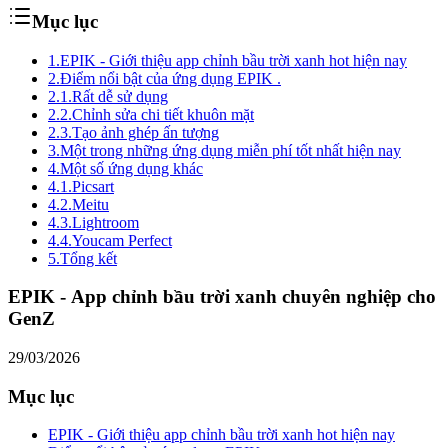
Mục lục
1.
EPIK - Giới thiệu app chỉnh bầu trời xanh hot hiện nay
2.
Điểm nổi bật của ứng dụng EPIK .
2.1.
Rất dễ sử dụng
2.2.
Chỉnh sửa chi tiết khuôn mặt
2.3.
Tạo ảnh ghép ấn tượng
3.
Một trong những ứng dụng miễn phí tốt nhất hiện nay
4.
Một số ứng dụng khác
4.1.
Picsart
4.2.
Meitu
4.3.
Lightroom
4.4.
Youcam Perfect
5.
Tổng kết
EPIK - App chỉnh bầu trời xanh chuyên nghiệp cho
GenZ
29/03/2026
Mục lục
EPIK - Giới thiệu app chỉnh bầu trời xanh hot hiện nay