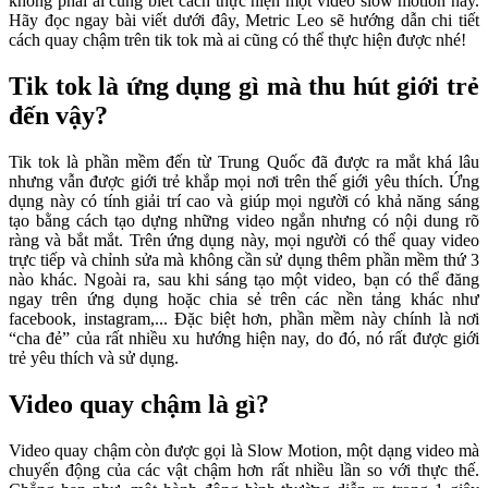
không phải ai cũng biết cách thực hiện một video slow motion này.
Hãy đọc ngay bài viết dưới đây, Metric Leo sẽ hướng dẫn chi tiết
cách quay chậm trên tik tok mà ai cũng có thể thực hiện được nhé!
Tik tok là ứng dụng gì mà thu hút giới trẻ
đến vậy?
Tik tok là phần mềm đến từ Trung Quốc đã được ra mắt khá lâu
nhưng vẫn được giới trẻ khắp mọi nơi trên thế giới yêu thích. Ứng
dụng này có tính giải trí cao và giúp mọi người có khả năng sáng
tạo bằng cách tạo dựng những video ngắn nhưng có nội dung rõ
ràng và bắt mắt. Trên ứng dụng này, mọi người có thể quay video
trực tiếp và chỉnh sửa mà không cần sử dụng thêm phần mềm thứ 3
nào khác. Ngoài ra, sau khi sáng tạo một video, bạn có thể đăng
ngay trên ứng dụng hoặc chia sẻ trên các nền tảng khác như
facebook, instagram,... Đặc biệt hơn, phần mềm này chính là nơi
“cha đẻ” của rất nhiều xu hướng hiện nay, do đó, nó rất được giới
trẻ yêu thích và sử dụng.
Video quay chậm là gì?
Video quay chậm còn được gọi là Slow Motion, một dạng video mà
chuyển động của các vật chậm hơn rất nhiều lần so với thực thế.