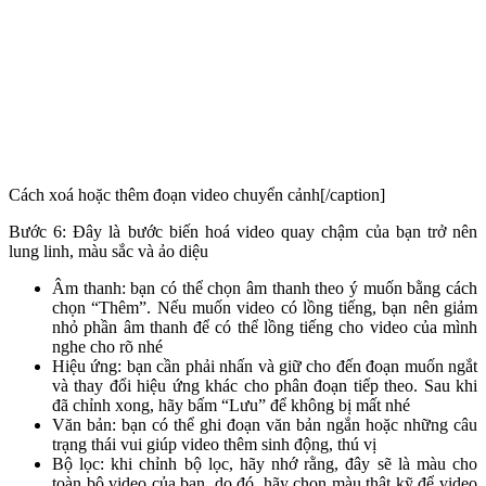
Cách xoá hoặc thêm đoạn video chuyển cảnh[/caption]
Bước 6: Đây là bước biến hoá video quay chậm của bạn trở nên
lung linh, màu sắc và ảo diệu
Âm thanh: bạn có thể chọn âm thanh theo ý muốn bằng cách
chọn “Thêm”. Nếu muốn video có lồng tiếng, bạn nên giảm
nhỏ phần âm thanh để có thể lồng tiếng cho video của mình
nghe cho rõ nhé
Hiệu ứng: bạn cần phải nhấn và giữ cho đến đoạn muốn ngắt
và thay đổi hiệu ứng khác cho phân đoạn tiếp theo. Sau khi
đã chỉnh xong, hãy bấm “Lưu” để không bị mất nhé
Văn bản: bạn có thể ghi đoạn văn bản ngắn hoặc những câu
trạng thái vui giúp video thêm sinh động, thú vị
Bộ lọc: khi chỉnh bộ lọc, hãy nhớ rằng, đây sẽ là màu cho
toàn bộ video của bạn, do đó, hãy chọn màu thật kỹ để video