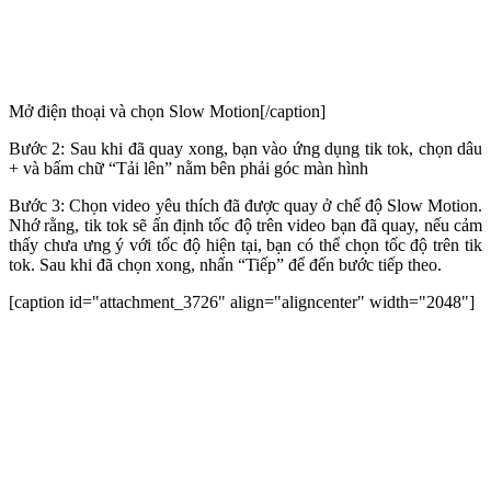
Mở điện thoại và chọn Slow Motion[/caption]
Bước 2: Sau khi đã quay xong, bạn vào ứng dụng tik tok, chọn dâu
+ và bấm chữ “Tải lên” nằm bên phải góc màn hình
Bước 3: Chọn video yêu thích đã được quay ở chế độ Slow Motion.
Nhớ rằng, tik tok sẽ ấn định tốc độ trên video bạn đã quay, nếu cảm
thấy chưa ưng ý với tốc độ hiện tại, bạn có thể chọn tốc độ trên tik
tok. Sau khi đã chọn xong, nhấn “Tiếp” để đến bước tiếp theo.
[caption id="attachment_3726" align="aligncenter" width="2048"]