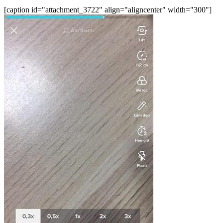
[caption id="attachment_3722" align="aligncenter" width="300"]