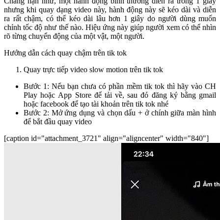
Chẳng hạn như, một hành động bình thường diễn ra trong 1 giây
nhưng khi quay dạng video này, hành động này sẽ kéo dài và diễn
ra rất chậm, có thể kéo dài lâu hơn 1 giây do người dùng muốn
chỉnh tốc độ như thế nào. Hiệu ứng này giúp người xem có thể nhìn
rõ từng chuyển động của một vật, một người.
Hướng dẫn cách quay chậm trên tik tok
Quay trực tiếp video slow motion trên tik tok
Bước 1: Nếu bạn chưa có phần mềm tik tok thì hãy vào CH
Play hoặc App Store để tải về, sau đó đăng ký bằng gmail
hoặc facebook để tạo tài khoản trên tik tok nhé
Bước 2: Mở ứng dụng và chọn dấu + ở chính giữa màn hình
để bắt đầu quay video
[caption id="attachment_3721" align="aligncenter" width="840"]