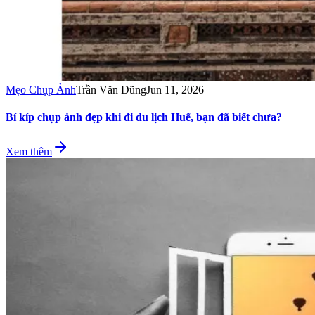
Mẹo Chụp Ảnh
Trần Văn Dũng
Jun 11, 2026
Bí kíp chụp ảnh đẹp khi đi du lịch Huế, bạn đã biết chưa?
Xem thêm