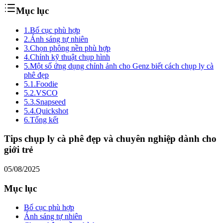
Mục lục
1.
Bố cục phù hợp
2.
Ánh sáng tự nhiên
3.
Chọn phông nền phù hợp
4.
Chỉnh kỹ thuật chụp hình
5.
Một số ứng dụng chỉnh ảnh cho Genz biết cách chụp ly cà
phê đẹp
5.1.
Foodie
5.2.
VSCO
5.3.
Snapseed
5.4.
Quickshot
6.
Tổng kết
Tips chụp ly cà phê đẹp và chuyên nghiệp dành cho
giới trẻ
05/08/2025
Mục lục
Bố cục phù hợp
Ánh sáng tự nhiên