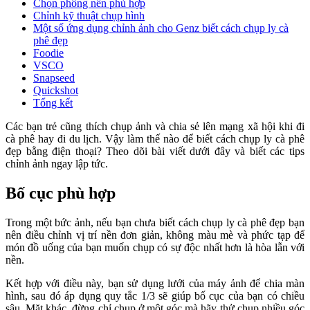
Chọn phông nền phù hợp
Chỉnh kỹ thuật chụp hình
Một số ứng dụng chỉnh ảnh cho Genz biết cách chụp ly cà
phê đẹp
Foodie
VSCO
Snapseed
Quickshot
Tổng kết
Các bạn trẻ cũng thích chụp ảnh và chia sẻ lên mạng xã hội khi đi
cà phê hay đi du lịch. Vậy làm thế nào để biết cách chụp ly cà phê
đẹp bằng điện thoại? Theo dõi bài viết dưới đây và biết các tips
chỉnh ảnh ngay lập tức.
Bố cục phù hợp
Trong một bức ảnh, nếu bạn chưa biết cách chụp ly cà phê đẹp bạn
nên điều chỉnh vị trí nền đơn giản, không màu mè và phức tạp để
món đồ uống của bạn muốn chụp có sự độc nhất hơn là hòa lẫn với
nền.
Kết hợp với điều này, bạn sử dụng lưới của máy ảnh để chia màn
hình, sau đó áp dụng quy tắc 1/3 sẽ giúp bố cục của bạn có chiều
sâu. Mặt khác, đừng chỉ chụp ở một góc mà hãy thử chụp nhiều góc