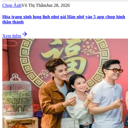
Chụp Ảnh
Võ Thị Thắm
Jun 28, 2026
Hóa trang xinh lung linh như gái Hàn nhờ vào 5 app chụp hình
thần thánh
Xem thêm