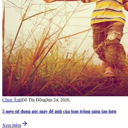
Chụp Ảnh
Đỗ Thị Đông
Jun 24, 2026
5 mẹo sử dụng góc máy để ảnh của bạn trông sáng tạo hơn
Xem thêm