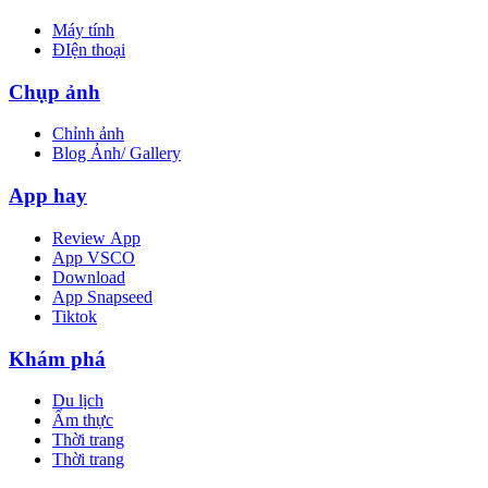
Máy tính
ĐIện thoại
Chụp ảnh
Chỉnh ảnh
Blog Ảnh/ Gallery
App hay
Review App
App VSCO
Download
App Snapseed
Tiktok
Khám phá
Du lịch
Ẩm thực
Thời trang
Thời trang