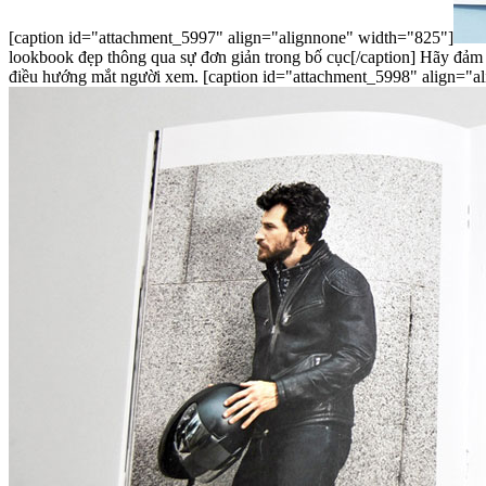
[caption id="attachment_5997" align="alignnone" width="825"]
lookbook đẹp thông qua sự đơn giản trong bố cục[/caption] Hãy đảm bảo rằng, các trang trong lookbook đều hướng mắt người xem đến sản phẩm, đừng ngại sử dụng những khoảng trắng để làm tối giản và
điều hướng mắt người xem. [caption id="attachment_5998