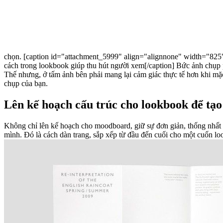
chọn. [caption id="attachment_5999" align="alignnone" width="825
cách trong lookbook giúp thu hút người xem[/caption] Bức ảnh chụp phía trên cùng theo một chủ đề thuyền buồm. Bạn có thể thấy bức ảnh bên trái đáp ứng được sự đơn giản và tập trung vào sản phẩm hơn.
Thế nhưng, ở tấm ảnh bên phải mang lại cảm giác thực tế hơn khi m
chụp của bạn.
Lên kế hoạch cấu trúc cho lookbook để tạ
Không chỉ lên kế hoạch cho moodboard, giữ sự đơn giản, thống nhất