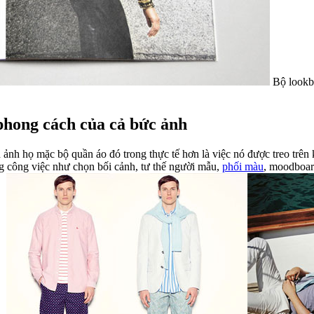
Bộ lookbo
phong cách của cả bức ảnh
h họ mặc bộ quần áo đó trong thực tế hơn là việc nó được treo trên k
hất quán và phù hợp với họ. Đó gồm những công việc như chọn bối cảnh, tư thế người mẫu,
phối màu
, moodboard