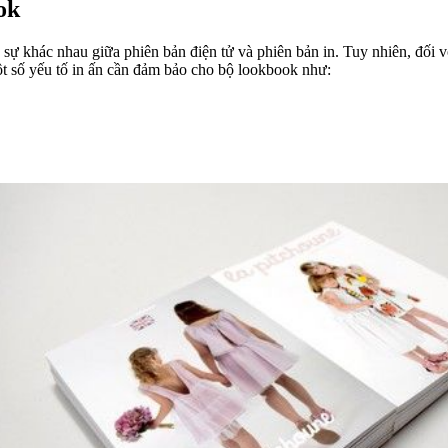
ok
sự khác nhau giữa phiên bản điện tử và phiên bản in. Tuy nhiên, đối v
quyết định đến chất lượng sản phẩm cuối cùng khi xuất bản. Một số yếu tố in ấn cần đảm bảo cho bộ lookbook như: