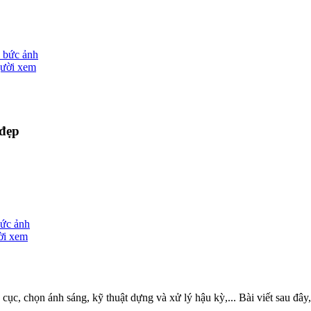
ả bức ảnh
gười xem
 đẹp
bức ảnh
ời xem
cục, chọn ánh sáng, kỹ thuật dựng và xử lý hậu kỳ,... Bài viết sau đâ