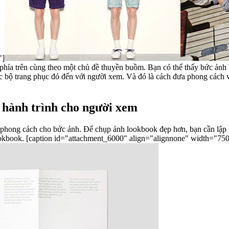
"]
ặc bộ trang phục đó đến với người xem. Và đó là cách đưa phong cách
o hành trình cho người xem
 phong cách cho bức ảnh. Để chụp ảnh lookbook đẹp hơn, bạn cần lập
mình. Đó là cách dàn trang, sắp xếp từ đầu đến cuối cho một cuốn lookbook. [caption id="attachment_6000" align="alignnone" width="