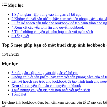
Mục lục
1.
Sự tối giản - tập trung vào thị giác và bố cục
2.
Không chỉ với sản phẩm, hãy xem xét đến phong cách của c
3.
Lên kế hoạch cấu trúc cho lookbook để tạo hành trình cho n
4.
Xem xét các yếu tố in ấn cho quyển lookbook
5.
Thuê những chuyên gia phù hợp nhất với ngân sách
6.
Tổng Kết
Top 5 mẹo giúp bạn có một buổi chụp ảnh lookbook
15/12/2025
Mục lục
Sự tối giản - tập trung vào thị giác và bố cục
Không chỉ với sản phẩm, hãy xem xét đến phong cách của cả 
Lên kế hoạch cấu trúc cho lookbook để tạo hành trình cho ngư
Xem xét các yếu tố in ấn cho quyển lookbook
Thuê những chuyên gia phù hợp nhất với ngân sách
Tổng Kết
Để chụp ảnh lookbook đẹp, bạn cần xem xét các yếu tố từ sắp xếp bố 
giản.