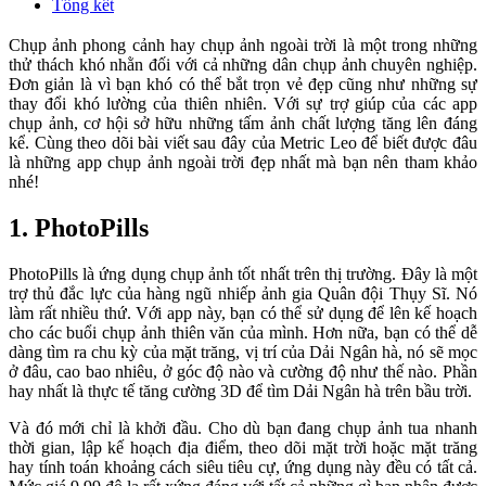
Tổng kết
Chụp ảnh phong cảnh hay chụp ảnh ngoài trời là một trong những
thử thách khó nhằn đối với cả những dân chụp ảnh chuyên nghiệp.
Đơn giản là vì bạn khó có thể bắt trọn vẻ đẹp cũng như những sự
thay đổi khó lường của thiên nhiên. Với sự trợ giúp của các app
chụp ảnh, cơ hội sở hữu những tấm ảnh chất lượng tăng lên đáng
kể. Cùng theo dõi bài viết sau đây của Metric Leo để biết được đâu
là những app chụp ảnh ngoài trời đẹp nhất mà bạn nên tham khảo
nhé!
1. PhotoPills
PhotoPills là ứng dụng chụp ảnh tốt nhất trên thị trường. Đây là một
trợ thủ đắc lực của hàng ngũ nhiếp ảnh gia Quân đội Thụy Sĩ. Nó
làm rất nhiều thứ. Với app này, bạn có thể sử dụng để lên kế hoạch
cho các buổi chụp ảnh thiên văn của mình. Hơn nữa, bạn có thể dễ
dàng tìm ra chu kỳ của mặt trăng, vị trí của Dải Ngân hà, nó sẽ mọc
ở đâu, cao bao nhiêu, ở góc độ nào và cường độ như thế nào. Phần
hay nhất là thực tế tăng cường 3D để tìm Dải Ngân hà trên bầu trời.
Và đó mới chỉ là khởi đầu. Cho dù bạn đang chụp ảnh tua nhanh
thời gian, lập kế hoạch địa điểm, theo dõi mặt trời hoặc mặt trăng
hay tính toán khoảng cách siêu tiêu cự, ứng dụng này đều có tất cả.