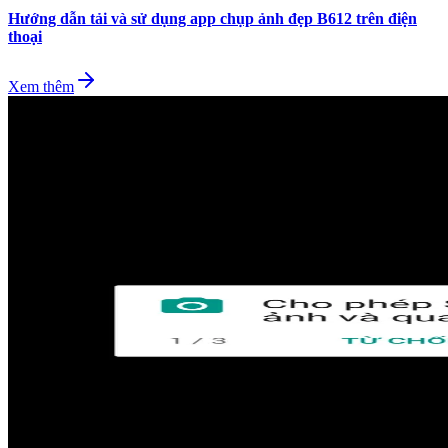
Hướng dẫn tải và sử dụng app chụp ảnh đẹp B612 trên điện
thoại
Xem thêm