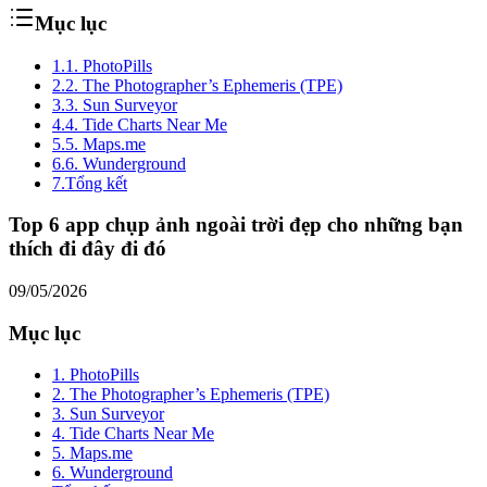
Mục lục
1.
1. PhotoPills
2.
2. The Photographer’s Ephemeris (TPE)
3.
3. Sun Surveyor
4.
4. Tide Charts Near Me
5.
5. Maps.me
6.
6. Wunderground
7.
Tổng kết
Top 6 app chụp ảnh ngoài trời đẹp cho những bạn
thích đi đây đi đó
09/05/2026
Mục lục
1. PhotoPills
2. The Photographer’s Ephemeris (TPE)
3. Sun Surveyor
4. Tide Charts Near Me
5. Maps.me
6. Wunderground