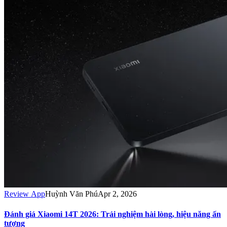
Review App
Huỳnh Văn Phú
Apr 2, 2026
Đánh giá Xiaomi 14T 2026: Trải nghiệm hài lòng, hiệu năng ấn
tượng