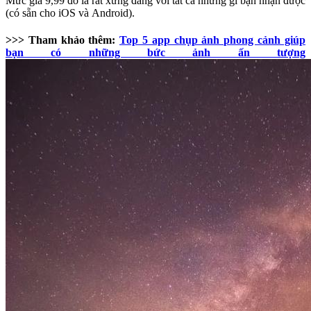
Mức giá 9,99 đô la rất xứng đáng với tất cả những gì bạn nhận được
(có sẵn cho iOS và Android).
>>> Tham khảo thêm:
Top 5 app chụp ảnh phong cảnh giúp
bạn có những bức ảnh ấn tượng