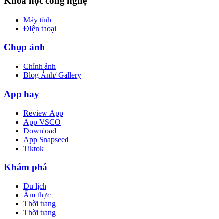
Khoa học công nghệ
Máy tính
ĐIện thoại
Chụp ảnh
Chỉnh ảnh
Blog Ảnh/ Gallery
App hay
Review App
App VSCO
Download
App Snapseed
Tiktok
Khám phá
Du lịch
Ẩm thực
Thời trang
Thời trang