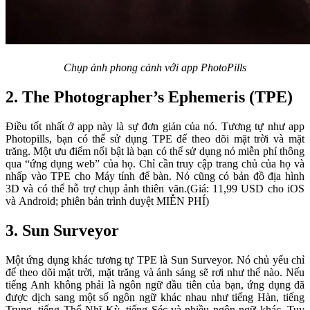
Chụp ảnh phong cảnh với app PhotoPills
2. The Photographer’s Ephemeris (TPE)
Điều tốt nhất ở app này là sự đơn giản của nó. Tương tự như app
Photopills, bạn có thể sử dụng TPE để theo dõi mặt trời và mặt
trăng. Một ưu điểm nổi bật là bạn có thể sử dụng nó miễn phí thông
qua “ứng dụng web” của họ. Chỉ cần truy cập trang chủ của họ và
nhấp vào TPE cho Máy tính để bàn. Nó cũng có bản đồ địa hình
3D và có thể hỗ trợ chụp ảnh thiên văn.(Giá: 11,99 USD cho iOS
và Android; phiên bản trình duyệt MIỄN PHÍ)
3. Sun Surveyor
Một ứng dụng khác tương tự TPE là Sun Surveyor. Nó chủ yếu chỉ
để theo dõi mặt trời, mặt trăng và ánh sáng sẽ rơi như thế nào. Nếu
tiếng Anh không phải là ngôn ngữ đầu tiên của bạn, ứng dụng đã
được dịch sang một số ngôn ngữ khác nhau như tiếng Hàn, tiếng
Trung, tiếng Thổ Nhĩ Kỳ, tiếng Séc và nhiều ngôn ngữ khác. Tuy