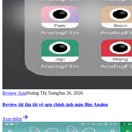
Review App
Hoàng Thị Trang
Jun 26, 2026
Review tất tần tật về app chỉnh ảnh màu film Analog
Xem thêm