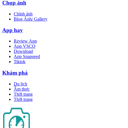
Chụp ảnh
Chỉnh ảnh
Blog Ảnh/ Gallery
App hay
Review App
App VSCO
Download
App Snapseed
Tiktok
Khám phá
Du lịch
Ẩm thực
Thời trang
Thời trang