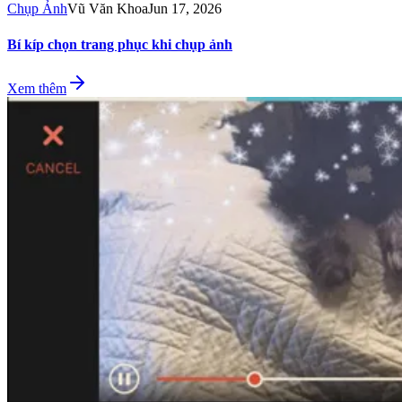
Chụp Ảnh
Vũ Văn Khoa
Jun 17, 2026
Bí kíp chọn trang phục khi chụp ảnh
Xem thêm