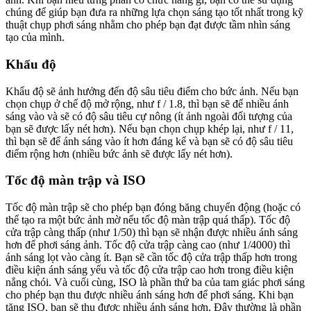
chúng để giúp bạn đưa ra những lựa chọn sáng tạo tốt nhất trong kỹ
thuật chụp phơi sáng nhằm cho phép bạn đạt được tầm nhìn sáng
tạo của mình.
Khẩu độ
Khẩu độ sẽ ảnh hưởng đến độ sâu tiêu điểm cho bức ảnh. Nếu bạn
chọn chụp ở chế độ mở rộng, như f / 1.8, thì bạn sẽ để nhiều ánh
sáng vào và sẽ có độ sâu tiêu cự nông (ít ảnh ngoài đối tượng của
bạn sẽ được lấy nét hơn). Nếu bạn chọn chụp khép lại, như f / 11,
thì bạn sẽ để ánh sáng vào ít hơn đáng kể và bạn sẽ có độ sâu tiêu
điểm rộng hơn (nhiều bức ảnh sẽ được lấy nét hơn).
Tốc độ màn trập và ISO
Tốc độ màn trập sẽ cho phép bạn đóng băng chuyển động (hoặc có
thể tạo ra một bức ảnh mờ nếu tốc độ màn trập quá thấp). Tốc độ
cửa trập càng thấp (như 1/50) thì bạn sẽ nhận được nhiều ánh sáng
hơn để phơi sáng ảnh. Tốc độ cửa trập càng cao (như 1/4000) thì
ánh sáng lọt vào càng ít. Bạn sẽ cần tốc độ cửa trập thấp hơn trong
điều kiện ánh sáng yếu và tốc độ cửa trập cao hơn trong điều kiện
nắng chói. Và cuối cùng, ISO là phần thứ ba của tam giác phơi sáng
cho phép bạn thu được nhiều ánh sáng hơn để phơi sáng. Khi bạn
tăng ISO, bạn sẽ thu được nhiều ánh sáng hơn. Đây thường là phần