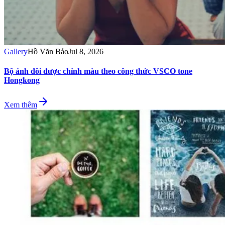
Gallery
Hồ Văn Bảo
Jul 8, 2026
Bộ ảnh đôi được chỉnh màu theo công thức VSCO tone
Hongkong
Xem thêm