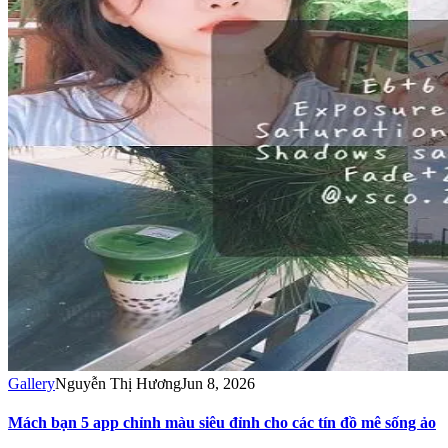
Gallery
Nguyễn Thị Hương
Jun 8, 2026
Mách bạn 5 app chỉnh màu siêu đỉnh cho các tín đồ mê sống ảo