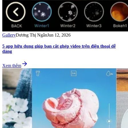
Gallery
Dương Thị Ngân
Jun 12, 2026
5 app hữu dụng giúp bạn cắt ghép video trên điện thoại dễ
dàng
Xem thêm