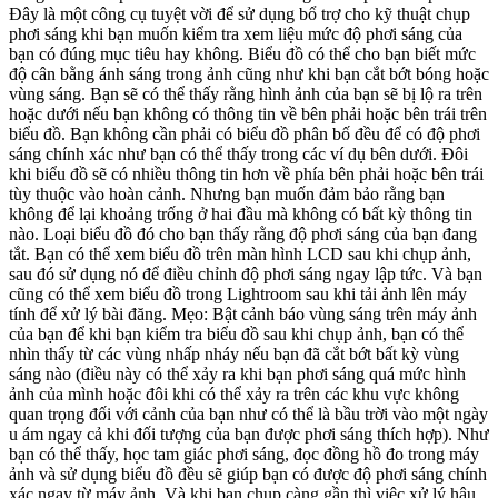
Đây là một công cụ tuyệt vời để sử dụng bổ trợ cho kỹ thuật chụp
phơi sáng khi bạn muốn kiểm tra xem liệu mức độ phơi sáng của
bạn có đúng mục tiêu hay không. Biểu đồ có thể cho bạn biết mức
độ cân bằng ánh sáng trong ảnh cũng như khi bạn cắt bớt bóng hoặc
vùng sáng. Bạn sẽ có thể thấy rằng hình ảnh của bạn sẽ bị lộ ra trên
hoặc dưới nếu bạn không có thông tin về bên phải hoặc bên trái trên
biểu đồ. Bạn không cần phải có biểu đồ phân bố đều để có độ phơi
sáng chính xác như bạn có thể thấy trong các ví dụ bên dưới. Đôi
khi biểu đồ sẽ có nhiều thông tin hơn về phía bên phải hoặc bên trái
tùy thuộc vào hoàn cảnh. Nhưng bạn muốn đảm bảo rằng bạn
không để lại khoảng trống ở hai đầu mà không có bất kỳ thông tin
nào. Loại biểu đồ đó cho bạn thấy rằng độ phơi sáng của bạn đang
tắt. Bạn có thể xem biểu đồ trên màn hình LCD sau khi chụp ảnh,
sau đó sử dụng nó để điều chỉnh độ phơi sáng ngay lập tức. Và bạn
cũng có thể xem biểu đồ trong Lightroom sau khi tải ảnh lên máy
tính để xử lý bài đăng. Mẹo: Bật cảnh báo vùng sáng trên máy ảnh
của bạn để khi bạn kiểm tra biểu đồ sau khi chụp ảnh, bạn có thể
nhìn thấy từ các vùng nhấp nháy nếu bạn đã cắt bớt bất kỳ vùng
sáng nào (điều này có thể xảy ra khi bạn phơi sáng quá mức hình
ảnh của mình hoặc đôi khi có thể xảy ra trên các khu vực không
quan trọng đối với cảnh của bạn như có thể là bầu trời vào một ngày
u ám ngay cả khi đối tượng của bạn được phơi sáng thích hợp). Như
bạn có thể thấy, học tam giác phơi sáng, đọc đồng hồ đo trong máy
ảnh và sử dụng biểu đồ đều sẽ giúp bạn có được độ phơi sáng chính
xác ngay từ máy ảnh. Và khi bạn chụp càng gần thì việc xử lý hậu