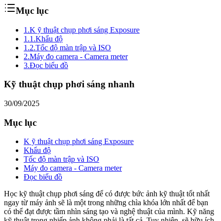
Mục lục
1.
K ỹ thuật chụp phơi sáng Exposure
1.1.
Khẩu độ
1.2.
Tốc độ màn trập và ISO
2.
Máy đo camera - Camera meter
3.
Đọc biểu đồ
Kỹ thuật chụp phơi sáng nhanh
30/09/2025
Mục lục
K ỹ thuật chụp phơi sáng Exposure
Khẩu độ
Tốc độ màn trập và ISO
Máy đo camera - Camera meter
Đọc biểu đồ
Học kỹ thuật chụp phơi sáng để có được bức ảnh kỹ thuật tốt nhất
ngay từ máy ảnh sẽ là một trong những chìa khóa lớn nhất để bạn
có thể đạt được tầm nhìn sáng tạo và nghệ thuật của mình. Kỹ năng
kỹ thuật trong nhiếp ảnh không phải là tất cả. Tuy nhiên, sẽ hữu ích