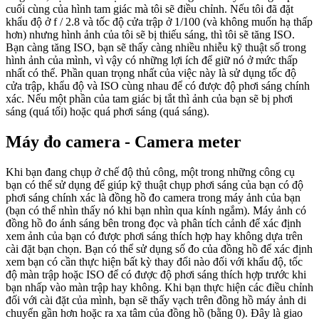
cuối cùng của hình tam giác mà tôi sẽ điều chỉnh. Nếu tôi đã đặt
khẩu độ ở f / 2.8 và tốc độ cửa trập ở 1/100 (và không muốn hạ thấp
hơn) nhưng hình ảnh của tôi sẽ bị thiếu sáng, thì tôi sẽ tăng ISO.
Bạn càng tăng ISO, bạn sẽ thấy càng nhiều nhiễu kỹ thuật số trong
hình ảnh của mình, vì vậy có những lợi ích để giữ nó ở mức thấp
nhất có thể. Phần quan trọng nhất của việc này là sử dụng tốc độ
cửa trập, khẩu độ và ISO cùng nhau để có được độ phơi sáng chính
xác. Nếu một phần của tam giác bị tắt thì ảnh của bạn sẽ bị phơi
sáng (quá tối) hoặc quá phơi sáng (quá sáng).
Máy đo camera - Camera meter
Khi bạn đang chụp ở chế độ thủ công, một trong những công cụ
bạn có thể sử dụng để giúp kỹ thuật chụp phơi sáng của bạn có độ
phơi sáng chính xác là đồng hồ đo camera trong máy ảnh của bạn
(bạn có thể nhìn thấy nó khi bạn nhìn qua kính ngắm). Máy ảnh có
đồng hồ đo ánh sáng bên trong đọc và phân tích cảnh để xác định
xem ảnh của bạn có được phơi sáng thích hợp hay không dựa trên
cài đặt bạn chọn. Bạn có thể sử dụng số đo của đồng hồ để xác định
xem bạn có cần thực hiện bất kỳ thay đổi nào đối với khẩu độ, tốc
độ màn trập hoặc ISO để có được độ phơi sáng thích hợp trước khi
bạn nhấp vào màn trập hay không. Khi bạn thực hiện các điều chỉnh
đối với cài đặt của mình, bạn sẽ thấy vạch trên đồng hồ máy ảnh di
chuyển gần hơn hoặc ra xa tâm của đồng hồ (bằng 0). Đây là giao