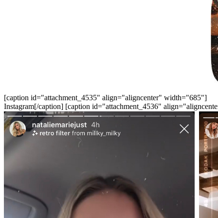
[caption id="attachment_4535" align="aligncenter" width="685"]
Instagram[/caption] [caption id="attachment_4536" align="alig