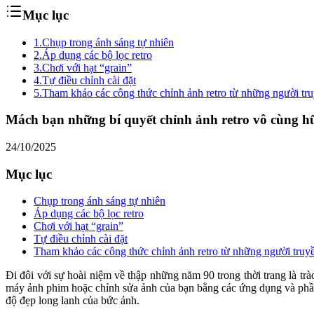
Mục lục
1.
Chụp trong ánh sáng tự nhiên
2.
Áp dụng các bộ lọc retro
3.
Chơi với hạt “grain”
4.
Tự điều chỉnh cài đặt
5.
Tham khảo các công thức chỉnh ảnh retro từ những người tr
Mách bạn những bí quyết chỉnh ảnh retro vô cùng h
24/10/2025
Mục lục
Chụp trong ánh sáng tự nhiên
Áp dụng các bộ lọc retro
Chơi với hạt “grain”
Tự điều chỉnh cài đặt
Tham khảo các công thức chỉnh ảnh retro từ những người truy
Đi đôi với sự hoài niệm về thập những năm 90 trong thời trang là tr
máy ảnh phim hoặc chỉnh sửa ảnh của bạn bằng các ứng dụng và phần
độ đẹp long lanh của bức ảnh.